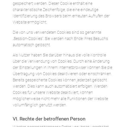
gespeichert werden. Dieser Cookie enthält eine
charakteristische Zeichenfolge, die eine eindeutige
Identifizierung des Browsers beim erneuten Aufrufen der
Website ermöglicht.
Die von uns verwendeten Cookies sind so genannte
„Session-Cookies“. Sie werden nach Ende Ihres Besuchs
automatisch gelöscht.
Als Nutzer haben Sie darüber hinaus die volle Kontrolle
über die Verwendung von Cookies. Durch eine Änderung
der Einstellungen in Ihrem Internetbrowser können Sie die
Übertragung von Cookies deaktivieren oder einschränken.
Bereits gespeicherte Cookies können jederzeit gelöscht
werden. Dies kann auch automatisiert erfolgen. Werden
Cookies für unsere Website deaktiviert, können
möglicherweise nicht mehr alle Funktionen der Website
vollumfänglich genutzt werden.
VI. Rechte der betroffenen Person