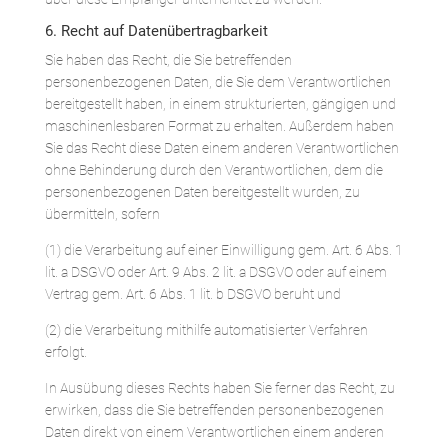
6. Recht auf Datenübertragbarkeit
Sie haben das Recht, die Sie betreffenden
personenbezogenen Daten, die Sie dem Verantwortlichen
bereitgestellt haben, in einem strukturierten, gängigen und
maschinenlesbaren Format zu erhalten. Außerdem haben
Sie das Recht diese Daten einem anderen Verantwortlichen
ohne Behinderung durch den Verantwortlichen, dem die
personenbezogenen Daten bereitgestellt wurden, zu
übermitteln, sofern
(1) die Verarbeitung auf einer Einwilligung gem. Art. 6 Abs. 1
lit. a DSGVO oder Art. 9 Abs. 2 lit. a DSGVO oder auf einem
Vertrag gem. Art. 6 Abs. 1 lit. b DSGVO beruht und
(2) die Verarbeitung mithilfe automatisierter Verfahren
erfolgt.
In Ausübung dieses Rechts haben Sie ferner das Recht, zu
erwirken, dass die Sie betreffenden personenbezogenen
Daten direkt von einem Verantwortlichen einem anderen