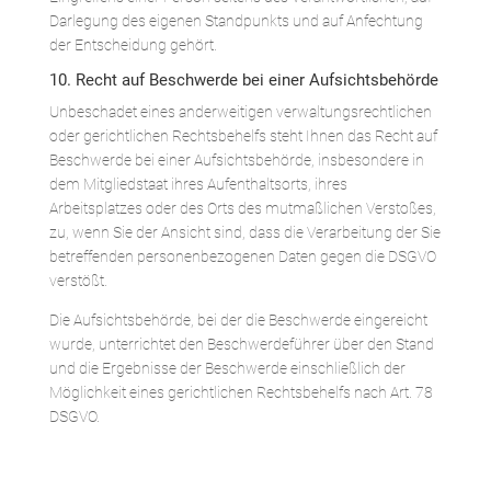
Darlegung des eigenen Standpunkts und auf Anfechtung
der Entscheidung gehört.
10. Recht auf Beschwerde bei einer Aufsichtsbehörde
Unbeschadet eines anderweitigen verwaltungsrechtlichen
oder gerichtlichen Rechtsbehelfs steht Ihnen das Recht auf
Beschwerde bei einer Aufsichtsbehörde, insbesondere in
dem Mitgliedstaat ihres Aufenthaltsorts, ihres
Arbeitsplatzes oder des Orts des mutmaßlichen Verstoßes,
zu, wenn Sie der Ansicht sind, dass die Verarbeitung der Sie
betreffenden personenbezogenen Daten gegen die DSGVO
verstößt.
Die Aufsichtsbehörde, bei der die Beschwerde eingereicht
wurde, unterrichtet den Beschwerdeführer über den Stand
und die Ergebnisse der Beschwerde einschließlich der
Möglichkeit eines gerichtlichen Rechtsbehelfs nach Art. 78
DSGVO.