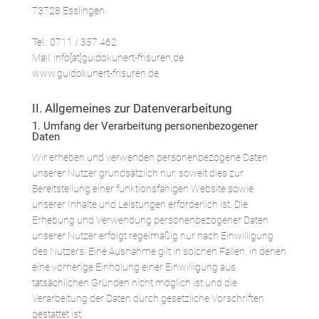
73728 Esslingen
Tel.: 0711 / 357 462
Mail: info[at]guidokunert-frisuren.de
www.guidokunert-frisuren.de
II. Allgemeines zur Datenverarbeitung
1. Umfang der Verarbeitung personenbezogener
Daten
Wir erheben und verwenden personenbezogene Daten
unserer Nutzer grundsätzlich nur, soweit dies zur
Bereitstellung einer funktionsfähigen Website sowie
unserer Inhalte und Leistungen erforderlich ist. Die
Erhebung und Verwendung personenbezogener Daten
unserer Nutzer erfolgt regelmäßig nur nach Einwilligung
des Nutzers. Eine Ausnahme gilt in solchen Fällen, in denen
eine vorherige Einholung einer Einwilligung aus
tatsächlichen Gründen nicht möglich ist und die
Verarbeitung der Daten durch gesetzliche Vorschriften
gestattet ist.