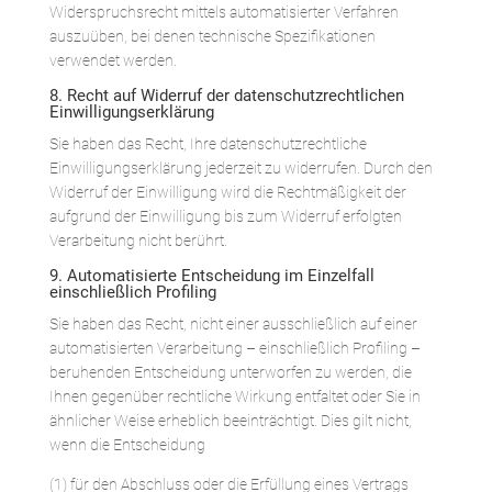
Widerspruchsrecht mittels automatisierter Verfahren
auszuüben, bei denen technische Spezifikationen
verwendet werden.
8. Recht auf Widerruf der datenschutzrechtlichen
Einwilligungserklärung
Sie haben das Recht, Ihre datenschutzrechtliche
Einwilligungserklärung jederzeit zu widerrufen. Durch den
Widerruf der Einwilligung wird die Rechtmäßigkeit der
aufgrund der Einwilligung bis zum Widerruf erfolgten
Verarbeitung nicht berührt.
9. Automatisierte Entscheidung im Einzelfall
einschließlich Profiling
Sie haben das Recht, nicht einer ausschließlich auf einer
automatisierten Verarbeitung – einschließlich Profiling –
beruhenden Entscheidung unterworfen zu werden, die
Ihnen gegenüber rechtliche Wirkung entfaltet oder Sie in
ähnlicher Weise erheblich beeinträchtigt. Dies gilt nicht,
wenn die Entscheidung
(1) für den Abschluss oder die Erfüllung eines Vertrags