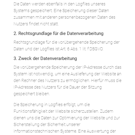
Die Daten werden ebenfalls in den Logfiles unseres
Systems gespeichert. Eine Speicherung dieser Daten
zusammen mit anderen personenbezogenen Daten des
Nutzers findet nicht statt.
2. Rechtsgrundlage für die Datenverarbeitung
Rechtsgrundlage für die vorübergehende Speicherung der
Daten und der Logfiles ist Art. 6 Abs. 1 lit. f DSGVO.
3. Zweck der Datenverarbeitung
Die vorübergehende Speicherung der IP-Adresse durch das
System ist notwendig, um eine Auslieferung der Website an
den Rechner des Nutzers zu ermöglichen. Hierfür muss die
IP-Adresse des Nutzers für die Dauer der Sitzung
gespeichert bleiben.
Die Speicherung in Logfiles erfolgt, um die
Funktionsfähigkeit der Website sicherzustellen. Zudem
dienen uns die Daten zur Optimierung der Website und zur
Sicherstellung der Sicherheit unserer
informationstechnischen Systeme. Eine Auswertung der