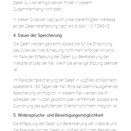
Daten zu Marketingzwecken findet in diesem
Zusammenhang nicht statt.
In diesen Zwecken liegt auch unser berechtigtes Interesse
an der Datenverarbeitung nach Art. 6 Abs. 1 lit. f DSGVO.
4. Dauer der Speicherung
Die Daten werden gelöscht, sobald sie für die Erreichung
des Zweckes ihrer Erhebung nicht mehr erforderlich sind.
Im Falle der Erfassung der Daten zur Bereitstellung der
Website ist dies der Fall, wenn die jeweilige Sitzung beendet
ist.
Im Falle der Speicherung der Daten in Logfiles ist dies nach
spätestens 180 Tagen der Fall. Eine darüberhinausgehende
Speicherung ist möglich. In diesem Fall werden die IP-
Adressen der Nutzer gelöscht oder verfremdet, sodass eine
Zuordnung des aufrufenden Clients nicht mehr möglich ist.
5. Widerspruchs- und Beseitigungsmöglichkeit
Die Erfassung der Daten zur Bereitstellung der Website und
die Speicherung der Daten in Logfiles ist für den Betrieb der