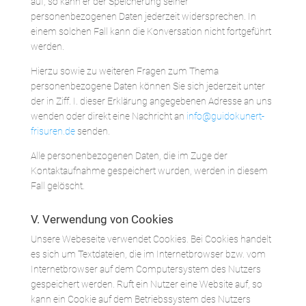
auf, so kann er der Speicherung seiner
personenbezogenen Daten jederzeit widersprechen. In
einem solchen Fall kann die Konversation nicht fortgeführt
werden.
Hierzu sowie zu weiteren Fragen zum Thema
personenbezogene Daten können Sie sich jederzeit unter
der in Ziff. I. dieser Erklärung angegebenen Adresse an uns
wenden oder direkt eine Nachricht an
info@guidokunert-
frisuren.de
senden.
Alle personenbezogenen Daten, die im Zuge der
Kontaktaufnahme gespeichert wurden, werden in diesem
Fall gelöscht.
V. Verwendung von Cookies
Unsere Webeseite verwendet Cookies. Bei Cookies handelt
es sich um Textdateien, die im Internetbrowser bzw. vom
Internetbrowser auf dem Computersystem des Nutzers
gespeichert werden. Ruft ein Nutzer eine Website auf, so
kann ein Cookie auf dem Betriebssystem des Nutzers