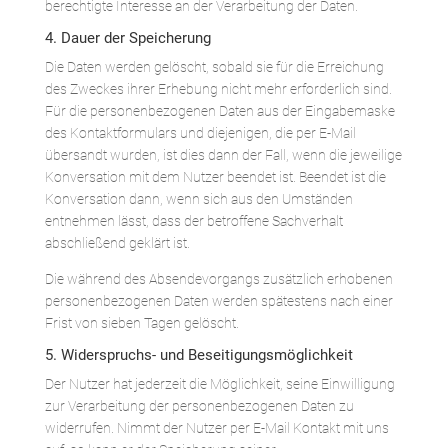
berechtigte Interesse an der Verarbeitung der Daten.
4. Dauer der Speicherung
Die Daten werden gelöscht, sobald sie für die Erreichung
des Zweckes ihrer Erhebung nicht mehr erforderlich sind.
Für die personenbezogenen Daten aus der Eingabemaske
des Kontaktformulars und diejenigen, die per E-Mail
übersandt wurden, ist dies dann der Fall, wenn die jeweilige
Konversation mit dem Nutzer beendet ist. Beendet ist die
Konversation dann, wenn sich aus den Umständen
entnehmen lässt, dass der betroffene Sachverhalt
abschließend geklärt ist.
Die während des Absendevorgangs zusätzlich erhobenen
personenbezogenen Daten werden spätestens nach einer
Frist von sieben Tagen gelöscht.
5. Widerspruchs- und Beseitigungsmöglichkeit
Der Nutzer hat jederzeit die Möglichkeit, seine Einwilligung
zur Verarbeitung der personenbezogenen Daten zu
widerrufen. Nimmt der Nutzer per E-Mail Kontakt mit uns