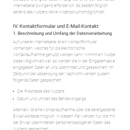
Internetseite zwingend erforderlich. Es besteht folglich
seitens des Nutzers keine Widerspruchsmöglichkeit.
IV. Kontaktformular und E-Mail-Kontakt
1. Beschreibung und Umfang der Datenverarbeitung
Auf unserer Internetseite ist ein Kontaktformular
vorhanden, welches für die elektronische
Kontaktaufnahme genutzt werden kann. Nimmt ein Nutzer
diese Möglichkeit war, so werden die in der Eingabemaske
eingegeben Daten an uns übermittelt und gespeichert. Im
Zeitpunkt der Absendung der Nachricht werden zudem
folgende Daten gespeichert:
Die IP-Adresse des Nutzers
Datum und Uhrzeit des Sendevorgangs
Alternativ ist eine Kontaktaufnahme über die bereitgestellte
E-Mail-Adresse möglich. In diesem Fall werden nur die mit
der E-Mail übermittelten personenbezogenen Daten des
Nutzers gespeichert.