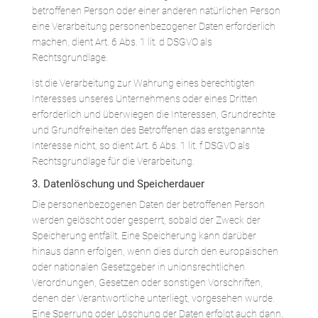
betroffenen Person oder einer anderen natürlichen Person
eine Verarbeitung personenbezogener Daten erforderlich
machen, dient Art. 6 Abs. 1 lit. d DSGVO als
Rechtsgrundlage.
Ist die Verarbeitung zur Wahrung eines berechtigten
Interesses unseres Unternehmens oder eines Dritten
erforderlich und überwiegen die Interessen, Grundrechte
und Grundfreiheiten des Betroffenen das erstgenannte
Interesse nicht, so dient Art. 6 Abs. 1 lit. f DSGVO als
Rechtsgrundlage für die Verarbeitung.
3. Datenlöschung und Speicherdauer
Die personenbezogenen Daten der betroffenen Person
werden gelöscht oder gesperrt, sobald der Zweck der
Speicherung entfällt. Eine Speicherung kann darüber
hinaus dann erfolgen, wenn dies durch den europäischen
oder nationalen Gesetzgeber in unionsrechtlichen
Verordnungen, Gesetzen oder sonstigen Vorschriften,
denen der Verantwortliche unterliegt, vorgesehen wurde.
Eine Sperrung oder Löschung der Daten erfolgt auch dann,