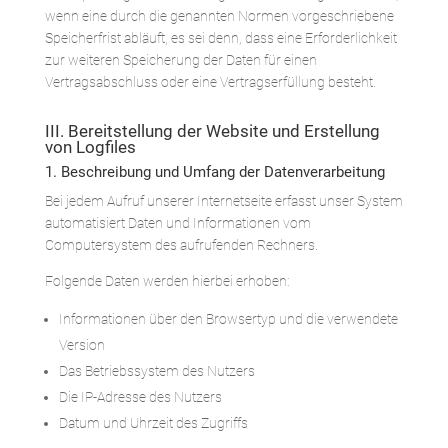
wenn eine durch die genannten Normen vorgeschriebene
Speicherfrist abläuft, es sei denn, dass eine Erforderlichkeit
zur weiteren Speicherung der Daten für einen
Vertragsabschluss oder eine Vertragserfüllung besteht.
III. Bereitstellung der Website und Erstellung
von Logfiles
1. Beschreibung und Umfang der Datenverarbeitung
Bei jedem Aufruf unserer Internetseite erfasst unser System
automatisiert Daten und Informationen vom
Computersystem des aufrufenden Rechners.
Folgende Daten werden hierbei erhoben:
Informationen über den Browsertyp und die verwendete
Version
Das Betriebssystem des Nutzers
Die IP-Adresse des Nutzers
Datum und Uhrzeit des Zugriffs