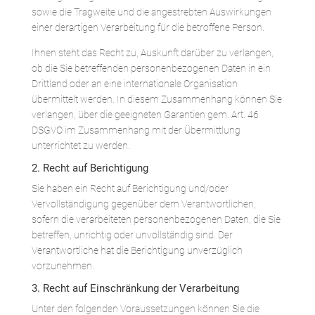
sowie die Tragweite und die angestrebten Auswirkungen
einer derartigen Verarbeitung für die betroffene Person.
Ihnen steht das Recht zu, Auskunft darüber zu verlangen,
ob die Sie betreffenden personenbezogenen Daten in ein
Drittland oder an eine internationale Organisation
übermittelt werden. In diesem Zusammenhang können Sie
verlangen, über die geeigneten Garantien gem. Art. 46
DSGVO im Zusammenhang mit der Übermittlung
unterrichtet zu werden.
2. Recht auf Berichtigung
Sie haben ein Recht auf Berichtigung und/oder
Vervollständigung gegenüber dem Verantwortlichen,
sofern die verarbeiteten personenbezogenen Daten, die Sie
betreffen, unrichtig oder unvollständig sind. Der
Verantwortliche hat die Berichtigung unverzüglich
vorzunehmen.
3. Recht auf Einschränkung der Verarbeitung
Unter den folgenden Voraussetzungen können Sie die