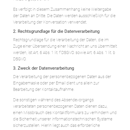
Es verfolgt in diesem Zusammenhang keine Weitergabe
der Daten an Dritte. Die Daten werden ausschließlich für die
Verarbeitung der Konversation verwendet.
2. Rechtsgrundlage für die Datenverarbeitung
Rechtsgrundlage für die Verarbeitung der Daten, die im
Zuge einer Übersendung einer Nachricht an uns übermittelt
werden, ist Art. 6 Abs. 1 lit. f DSGVO. sowie Art. 6 Abs. 1 lit. b
DSGVO.
3. Zweck der Datenverarbeitung
Die Verarbeitung der personenbezogenen Daten aus der
Eingabemaske oder per Email dient uns allein zur
Bearbeitung der Kontaktaufnahme.
Die sonstigen während des Absendevorgangs
verarbeiteten personenbezogenen Daten dienen dazu,
einen Missbrauch des Kontaktformulars zu verhindern und
die Sicherheit unserer informationstechnischen Systeme
sicherzustellen. Hierin liegt auch das erforderliche